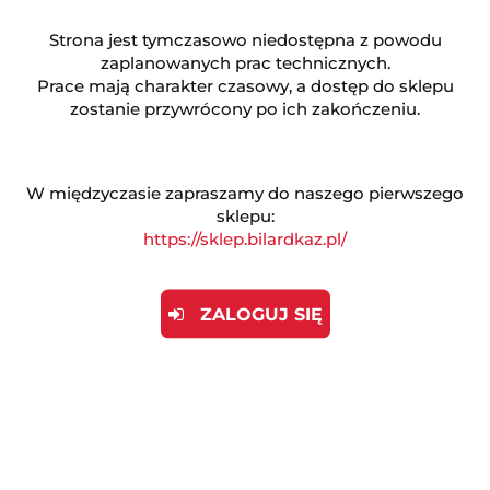
ZADAJ PYTANIE
Strona jest tymczasowo niedostępna z powodu
zaplanowanych prac technicznych.
Prace mają charakter czasowy, a dostęp do sklepu
zostanie przywrócony po ich zakończeniu.
Opis produktu
W międzyczasie zapraszamy do naszego pierwszego
sklepu:
Informacje dot. bezpieczeństwa
https://sklep.bilardkaz.pl/
Opinie (0)
ZALOGUJ SIĘ
Automat zarobkowy - Night Zombie
Water Gun
Night Zombie Water Gun to innowacyjna gra