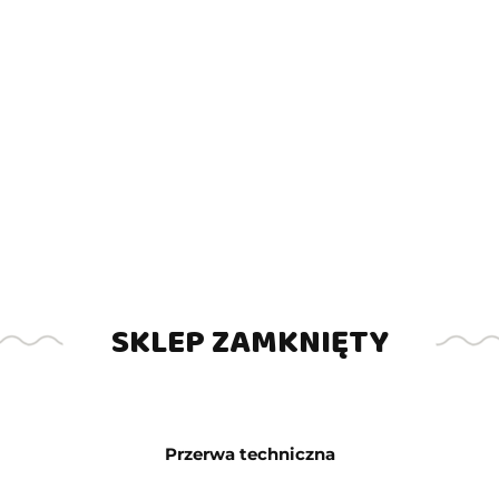
Symbol:
Ps2101
41500.00
DO KOSZYKA
szt.
SKLEP ZAMKNIĘTY
Opinie
brak ocen
(dodaj)
Czas realizacji
14 dni
zamówienia do
Przerwa techniczna
Cena przesyłki
150