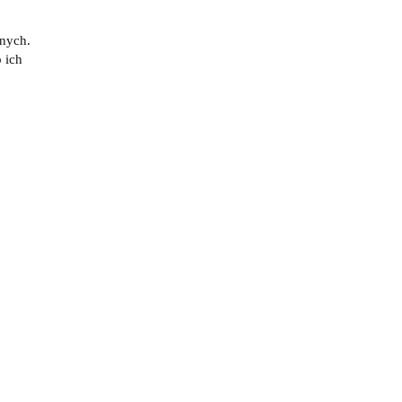
znych.
 ich
ry -
Piłkarzyki ITSF Adrenaline -
Roberto Sport
(0)
5088.95
5987.00
-20%
-15%
PROMOCJA