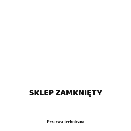
ktroniczna tarcza do darta
Coin Entry - Panel Prze
Karella CB-25
(0)
(0)
335.70
17.00
373.00
34.00
SKLEP ZAMKNIĘTY
-15%
MOCJA
PROMOCJA
Przerwa techniczna