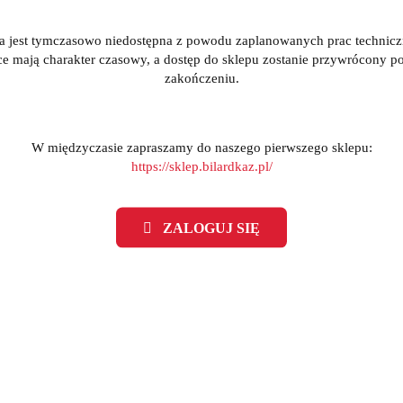
a jest tymczasowo niedostępna z powodu zaplanowanych prac technic
ce mają charakter czasowy, a dostęp do sklepu zostanie przywrócony po
zakończeniu.
W międzyczasie zapraszamy do naszego pierwszego sklepu:
https://sklep.bilardkaz.pl/
rzyki College Pro niebieski -
Piłkarzyki College Pro sza
Roberto Sport
Roberto Sport
(0)
(0)
ZALOGUJ SIĘ
3269.95
3268.25
3847.00
3845.00
-15%
MOCJA
PROMOCJA