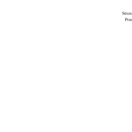
Stron
Pra
Piłka
PRO