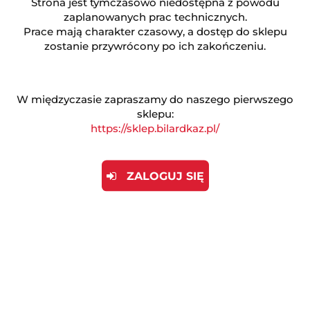
Strona jest tymczasowo niedostępna z powodu
zaplanowanych prac technicznych.
ZADAJ PYTANIE
Prace mają charakter czasowy, a dostęp do sklepu
zostanie przywrócony po ich zakończeniu.
Opis produktu
W międzyczasie zapraszamy do naszego pierwszego
sklepu:
https://sklep.bilardkaz.pl/
Informacje dot. bezpieczeństwa
ZALOGUJ SIĘ
Opinie (0)
Automat zarobkowy - Paintball Division
„Paintball Division" to nowoczesna gra
zręcznościowa firmy WIK, przeznaczona dla 1 lub 2