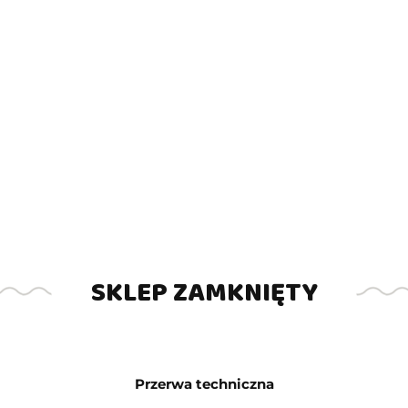
Symbol:
PS939
983.00
SKLEP ZAMKNIĘTY
DO KOSZYKA
szt.
Przerwa techniczna