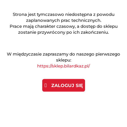
Opinie
brak ocen
(dodaj)
Strona jest tymczasowo niedostępna z powodu
Wysyłka w ciągu
24 godziny
zaplanowanych prac technicznych.
Prace mają charakter czasowy, a dostęp do sklepu
Cena przesyłki
20
zostanie przywrócony po ich zakończeniu.
ZADAJ PYTANIE
W międzyczasie zapraszamy do naszego pierwszego
sklepu:
https://sklep.bilardkaz.pl/
Opis produktu
ZALOGUJ SIĘ
Opinie (0)
Bile Cyclop Zeus Tournament TV Pool