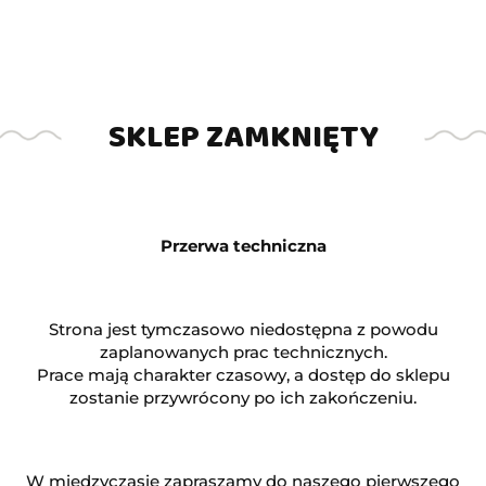
Symbol:
PS1545
3100.01
SKLEP ZAMKNIĘTY
DO KOSZYKA
szt.
Przerwa techniczna
Opinie
brak ocen
(dodaj)
Strona jest tymczasowo niedostępna z powodu
Czas realizacji
zaplanowanych prac technicznych.
14 dni
Prace mają charakter czasowy, a dostęp do sklepu
zamówienia do
zostanie przywrócony po ich zakończeniu.
Cena przesyłki
150
ZADAJ PYTANIE
W międzyczasie zapraszamy do naszego pierwszego