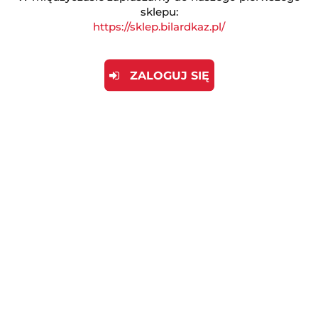
sklepu:
https://sklep.bilardkaz.pl/
Kod kreskowy
8717931913478
EAN
8717931913478
ZALOGUJ SIĘ
Opis produktu
Opinie (0)
Cymbergaj - Blue Line
Stół do cymbergaja Blue Line to świetny wybór
zarówno do użytku domowego jak i na różnego
rodzaju świetlicach itp. Łączy w sobie cechy