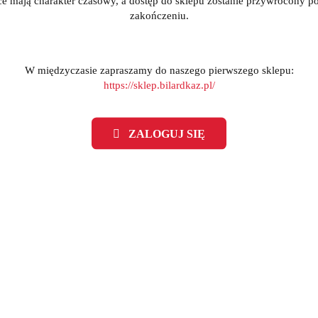
ce mają charakter czasowy, a dostęp do sklepu zostanie przywrócony po
zakończeniu.
W międzyczasie zapraszamy do naszego pierwszego sklepu:
https://sklep.bilardkaz.pl/
ZALOGUJ SIĘ