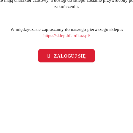
ce mają charakter czasowy, a dostęp do sklepu zostanie przywrócony po
zakończeniu.
W międzyczasie zapraszamy do naszego pierwszego sklepu:
https://sklep.bilardkaz.pl/
ZALOGUJ SIĘ