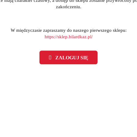
ce mają charakter czasowy, a dostęp do sklepu zostanie przywrócony po
zakończeniu.
W międzyczasie zapraszamy do naszego pierwszego sklepu:
https://sklep.bilardkaz.pl/
ZALOGUJ SIĘ