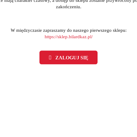
ce mają charakter czasowy, a dostęp do sklepu zostanie przywrócony po
zakończeniu.
W międzyczasie zapraszamy do naszego pierwszego sklepu:
https://sklep.bilardkaz.pl/
ZALOGUJ SIĘ