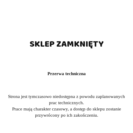
na tarczach sizalowych
Producent
Winmau
Dostępne wagi
23g
SKLEP ZAMKNIĘTY
Brak towaru
369.00
Przerwa techniczna
Strona jest tymczasowo niedostępna z powodu zaplanowanych
Powiadom gdy produkt będzie dostępny
prac technicznych.
Prace mają charakter czasowy, a dostęp do sklepu zostanie
Opinie
brak ocen
(dodaj)
przywrócony po ich zakończeniu.
Wysyłka w ciągu
24 godziny