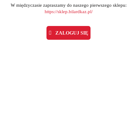
W międzyczasie zapraszamy do naszego pierwszego sklepu:
Cena przesyłki
20
https://sklep.bilardkaz.pl/
ZADAJ PYTANIE
ZALOGUJ SIĘ
Kod kreskowy
5023231012838
EAN
5023231012838
Opis produktu
Informacje dot. bezpieczeństwa