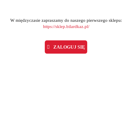
14700.00
-10%
13230.00
Najniższa cena z 30 dni przed promocją:
14700
W międzyczasie zapraszamy do naszego pierwszego sklepu:
https://sklep.bilardkaz.pl/
DO KOSZYKA
szt.
ZALOGUJ SIĘ
Opinie
brak ocen
(dodaj)
Wysyłka w ciągu
24 godziny
Cena przesyłki
0
ZADAJ PYTANIE