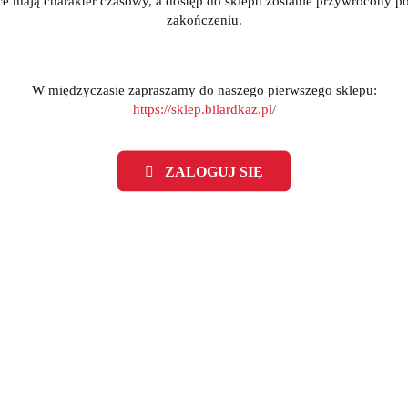
ce mają charakter czasowy, a dostęp do sklepu zostanie przywrócony po
zakończeniu.
W międzyczasie zapraszamy do naszego pierwszego sklepu:
https://sklep.bilardkaz.pl/
ZALOGUJ SIĘ