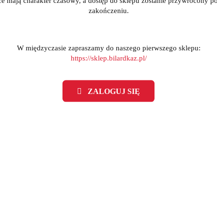
ce mają charakter czasowy, a dostęp do sklepu zostanie przywrócony po
zakończeniu.
W międzyczasie zapraszamy do naszego pierwszego sklepu:
https://sklep.bilardkaz.pl/
ZALOGUJ SIĘ