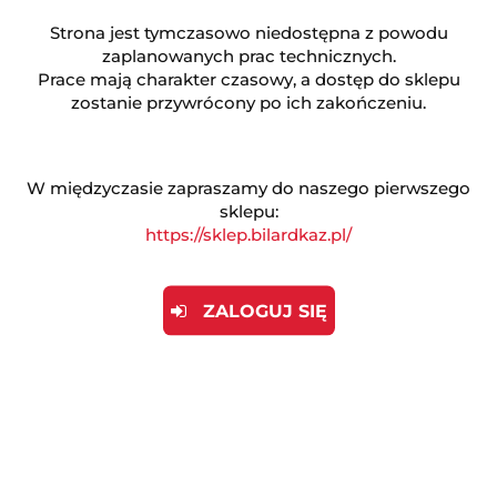
Strona jest tymczasowo niedostępna z powodu
zaplanowanych prac technicznych.
Prace mają charakter czasowy, a dostęp do sklepu
zostanie przywrócony po ich zakończeniu.
Opis produktu
W międzyczasie zapraszamy do naszego pierwszego
Opinie (0)
sklepu:
https://sklep.bilardkaz.pl/
Urządzenie służące do naliczania czasu i należności
za grę na maksymalnie 32 stołach. Posiada łatwy w
ZALOGUJ SIĘ
obsłudze interfejs, na którym każdemu ze stołów
odpowiada osobny przycisk. Na przyciskach z
numerami stołów czerwone diody sygnalizują, na
których aktualnie toczy się gra. Kompletne
rozwiązanie z zastosowaniem urzadzenia Micro 32
wygląda następująco:
Micro 32 zamontowane zostaje za barem. przy