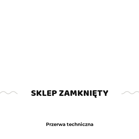
Brak towaru
3999.00
Powiadom gdy produkt będzie dostępny
SKLEP ZAMKNIĘTY
Opinie
brak ocen
(dodaj)
Wysyłka w ciągu
24 godziny
Cena przesyłki
20
Przerwa techniczna
ZADAJ PYTANIE