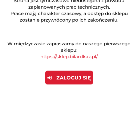
Strona jest tymczasowo niedostępna z powodu
zaplanowanych prac technicznych.
Prace mają charakter czasowy, a dostęp do sklepu
ZADAJ PYTANIE
zostanie przywrócony po ich zakończeniu.
W międzyczasie zapraszamy do naszego pierwszego
Opis produktu
sklepu:
https://sklep.bilardkaz.pl/
Informacje dot. bezpieczeństwa
ZALOGUJ SIĘ
Opinie (0)
Używany skate to produkt w 100% wodoodporny.
Dzięki innowacyjnym technologiom zastosowanym
przy jego produkcji, urządzenie może być