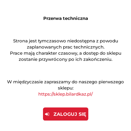
Symbol:
Ps769
Przerwa techniczna
380.00
Strona jest tymczasowo niedostępna z powodu
zaplanowanych prac technicznych.
Prace mają charakter czasowy, a dostęp do sklepu
DO KOSZYKA
szt.
zostanie przywrócony po ich zakończeniu.
W międzyczasie zapraszamy do naszego pierwszego
sklepu:
https://sklep.bilardkaz.pl/
Opinie
brak ocen
(dodaj)
Wysyłka w ciągu
24 godziny
ZALOGUJ SIĘ
Cena przesyłki
20