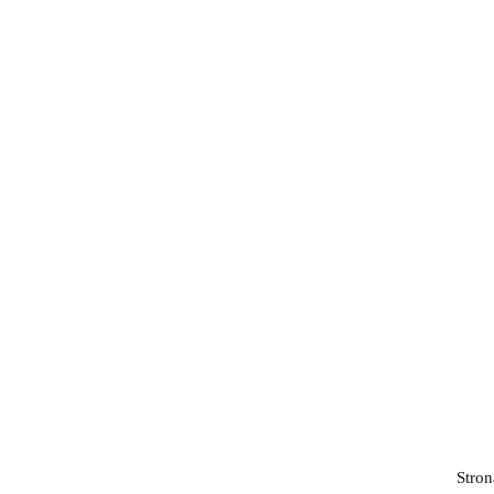
Bil
Du
Stron