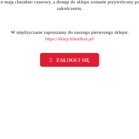
ce mają charakter czasowy, a dostęp do sklepu zostanie przywrócony po
zakończeniu.
reczka do polerowania bil -
Bile pool Aramith Premier
W międzyczasie zapraszamy do naszego pierwszego sklepu:
Aramith
do stołów snookerowyc
https://sklep.bilardkaz.pl/
(0)
(0)
39.00
380.00
ZALOGUJ SIĘ