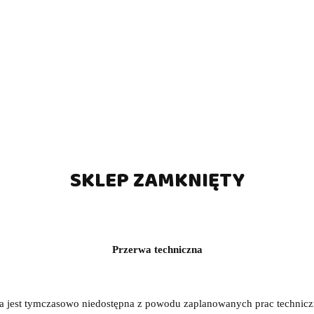
e pool Aramith Tournament
Środek do odnowy bil - Ar
ramith BLACK 57,2 mm
Restorer
(0)
(0)
1650.00
47.00
SKLEP ZAMKNIĘTY
Przerwa techniczna
a jest tymczasowo niedostępna z powodu zaplanowanych prac technic