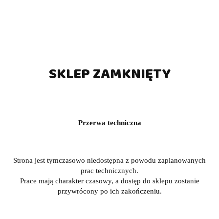
Opinie
brak ocen
(dodaj)
Czas realizacji
3 dni
zamówienia do
Cena przesyłki
150
SKLEP ZAMKNIĘTY
ZADAJ PYTANIE
Przerwa techniczna
Opis produktu
Strona jest tymczasowo niedostępna z powodu zaplanowanych
Informacje dot. bezpieczeństwa
prac technicznych.
Prace mają charakter czasowy, a dostęp do sklepu zostanie
przywrócony po ich zakończeniu.
Opinie (0)