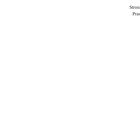
Stron
Pra
Stół