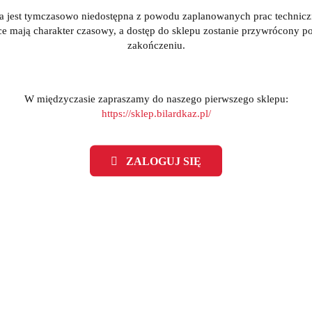
a jest tymczasowo niedostępna z powodu zaplanowanych prac technic
ce mają charakter czasowy, a dostęp do sklepu zostanie przywrócony po
zakończeniu.
W międzyczasie zapraszamy do naszego pierwszego sklepu:
https://sklep.bilardkaz.pl/
 do piłkarzyków ERMES TR
Stół do piłkarzyków ERM
Grey - Roberto Sport
Wood - Roberto Sport
ZALOGUJ SIĘ
(0)
(0)
5499.00
5499.00