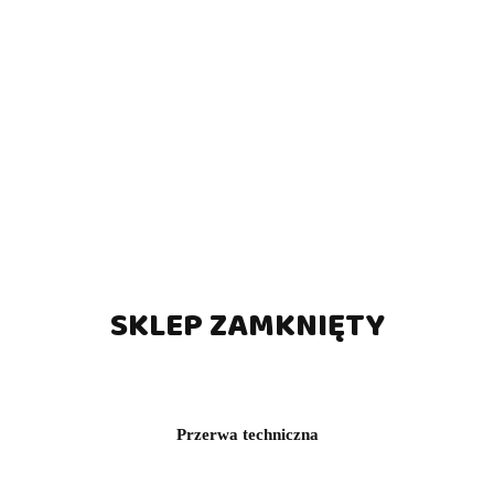
 do Piłkarzyków Pro Winner
Piłkarzyki College Pro niebi
berto Sport - Kolor biały
Roberto Sport
(0)
(0)
4420.00
3269.95
5200.00
3847.00
SKLEP ZAMKNIĘTY
Przerwa techniczna