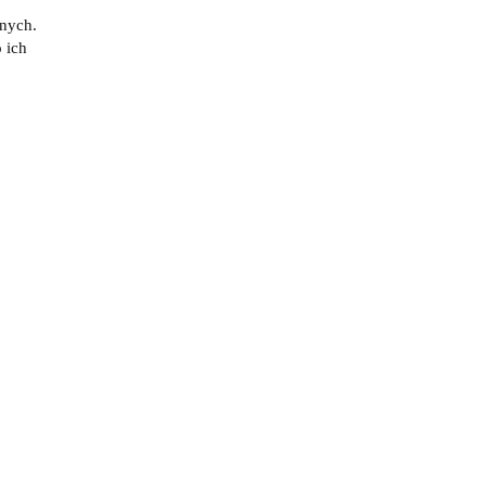
znych.
 ich
ES TR
Piłkarzyki - College Pro Cover
szary - Roberto Sport
(0)
4658.00