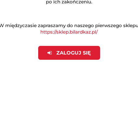
po ich zakończeniu.
W międzyczasie zapraszamy do naszego pierwszego sklepu
https://sklep.bilardkaz.pl/
Produkt niedostępny
Produkt niedostępny
II cz. Lucasi Hybrid LH-
Kij II cz. Lucasi Hybr
40
LHF55
ZALOGUJ SIĘ
(0)
(0)
2270.00
1662.00