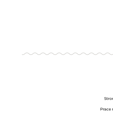
K
Cena
SZUKAJ
Stro
Prace 