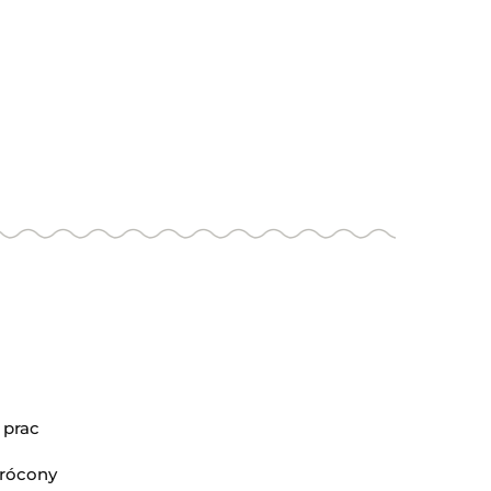
Produkt niedostępny
id
Kij II cz. Lucasi Hybrid
LHC13
(0)
2945.00
 prac
wrócony