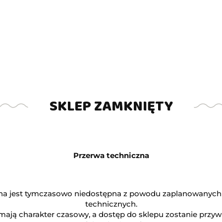
Produkt niedostępny
Produkt niedostępny
ij II cz. Lucasi Hybrid
Kij II cz. Lucasi Hybr
LHE5
LHF10
(0)
(0)
2474.00
2670.00
SKLEP ZAMKNIĘTY
Przerwa techniczna
na jest tymczasowo niedostępna z powodu zaplanowanych
technicznych.
mają charakter czasowy, a dostęp do sklepu zostanie przy