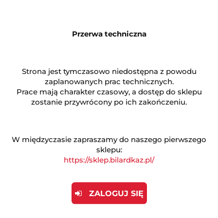
Przerwa techniczna
Produkt niedostępny
Strona jest tymczasowo niedostępna z powodu
zaplanowanych prac technicznych.
Prace mają charakter czasowy, a dostęp do sklepu
Automat arcade UNICO MVSX Combo
zostanie przywrócony po ich zakończeniu.
(0)
2587.00
W międzyczasie zapraszamy do naszego pierwszego
sklepu:
https://sklep.bilardkaz.pl/
POLECANE
ZALOGUJ SIĘ