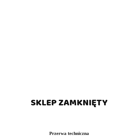
Piłeczka korkowa - cicha i szybka - do piłkarzyków
(0)
5.90
SKLEP ZAMKNIĘTY
Przerwa techniczna