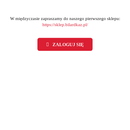
W międzyczasie zapraszamy do naszego pierwszego sklepu:
https://sklep.bilardkaz.pl/
Produkt niedostępny
Produkt niedostępny
ij bilardowy 2-cz. Rhino
Kij bilardowy 2-cz. Rhi
LA 2 - Charcoal Gray SW
NEBULA 2 - Sky Blue
ZALOGUJ SIĘ
(0)
(0)
1498.00
1498.00