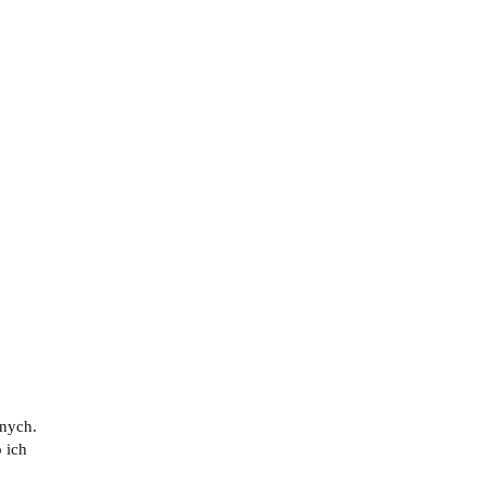
Produkt niedostępny
no
Kij bilardowy 2-cz. Rhino
low
NEBULA 2 - Charcoal Gray
(0)
1498.00
znych.
 ich