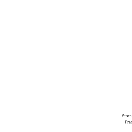
Cena
K
N
SZUKAJ
Stron
Pra