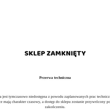
ij bilardowy 2-cz. Rhino
Kij bilardowy 2-cz. Rhi
EBULA 2 - Crimson Red
NEBULA 2 - Golden Yel
(0)
(0)
1498.00
1493.00
SKLEP ZAMKNIĘTY
Przerwa techniczna
a jest tymczasowo niedostępna z powodu zaplanowanych prac technic
ce mają charakter czasowy, a dostęp do sklepu zostanie przywrócony po
zakończeniu.